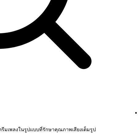
สตรีมเพลงในรูปแบบที่รักษาคุณภาพเสียงเต็มรูป