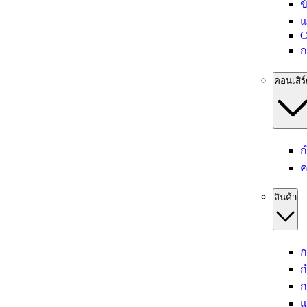
ข
แ
C
ก
คอนเสิร
ก
ค
สินค้า
ก
ก
ก
แ