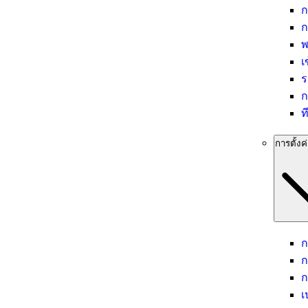
ก
ก
พ
เ
ร
ก
ท
การตั้ง
ก
ก
ก
เ