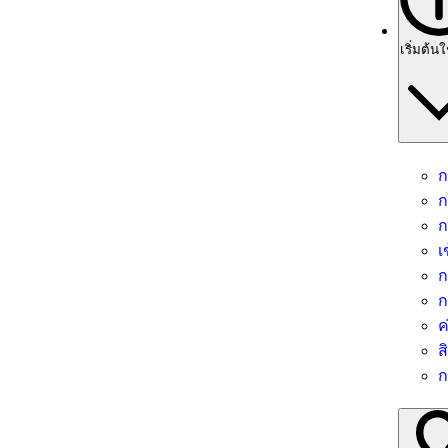
เริ่มต้น
ก
ก
ก
เ
ก
ก
ค
ส
ก