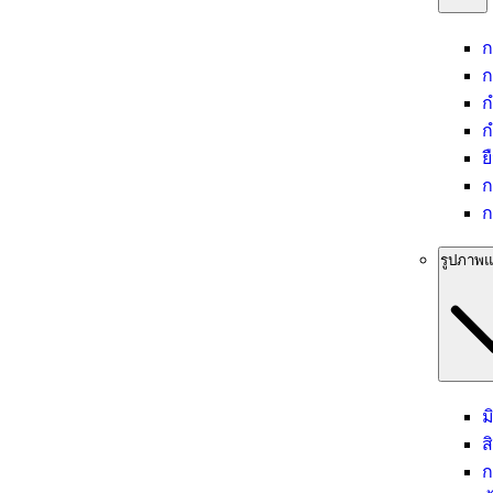
ก
ก
ก
ก
ย
ก
ก
รูปภาพแ
ม
ส
ก