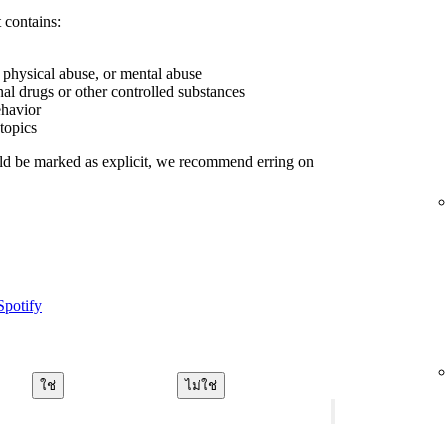
 contains:
, physical abuse, or mental abuse
nal drugs or other controlled substances
ehavior
 topics
uld be marked as explicit, we recommend erring on
Spotify
ใช่
ไม่ใช่