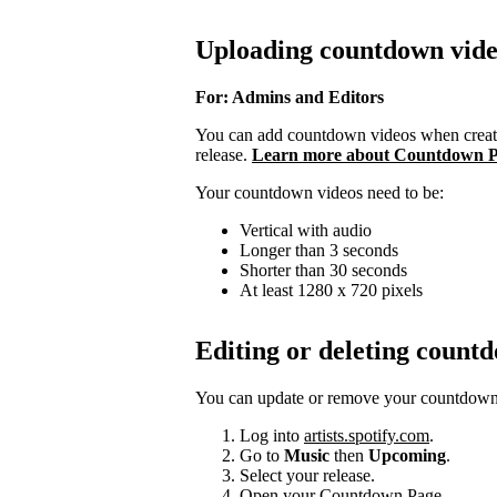
Uploading countdown vide
For: Admins and Editors
You can add countdown videos when creati
release.
Learn more about Countdown P
Your countdown videos need to be:
Vertical with audio
Longer than 3 seconds
Shorter than 30 seconds
At least 1280 x 720 pixels
Editing or deleting count
You can update or remove your countdown v
Log into
artists.spotify.com
.
Go to
Music
then
Upcoming
.
Select your release.
Open your Countdown Page.