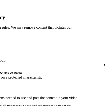
icy
m rules
. We may remove content that violates our
roup
the risk of harm
 on a protected characteristic
ons needed to use and post the content in your video.
 all necessary rights and clearances to use it on