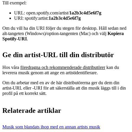
Till exempel:
URL: open.spotify.com/artist/
1a2b3c4d5e6f7g
URI: spotify:artist:
1a2b3c4d5e6f7g
Om du vill ha din URI följer du stegen för desktop. Håll sedan ned
alt-tangeten (Windows)/option-tangenten (Mac) och välj
Kopiera
Spotify-URI
.
Ge din artist-URL till din distributör
Hos våra
föredragna och rekommenderade distributörer
kan du
leverera musik genom att ange en artistidentifierare.
Om du arbetar med en av de här distributörerna ger du dem din
artist-URL eller -URI för att säkerställa att din musik läggs till i din
profil på ett korrekt sätt.
Relaterade artiklar
Musik som blandats ihop med en annan artists musik