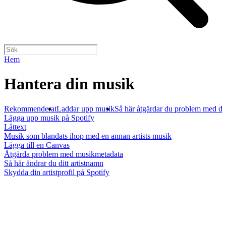
Hem
Hantera din musik
Rekommenderat
Laddar upp musik
Så här åtgärdar du problem med d
Lägga upp musik på Spotify
Låttext
Musik som blandats ihop med en annan artists musik
Lägga till en Canvas
Åtgärda problem med musikmetadata
Så här ändrar du ditt artistnamn
Skydda din artistprofil på Spotify