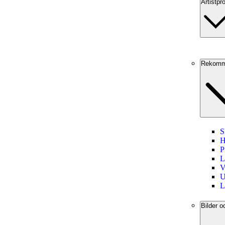
Artistpro
Rekomm
S
H
P
L
V
U
L
Bilder o