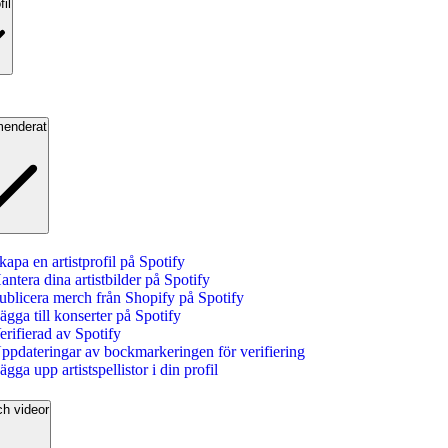
fil
enderat
kapa en artistprofil på Spotify
antera dina artistbilder på Spotify
ublicera merch från Shopify på Spotify
ägga till konserter på Spotify
erifierad av Spotify
ppdateringar av bockmarkeringen för verifiering
ägga upp artistspellistor i din profil
ch videor