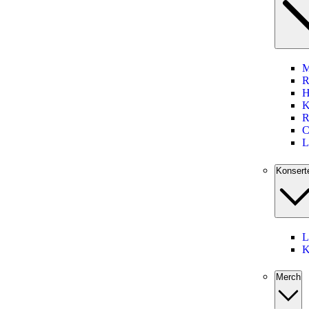
M
R
H
K
R
C
L
Konsert
L
K
Merch