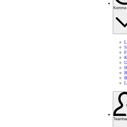
Komma 
L
S
F
K
U
H
R
B
L
Teamhan