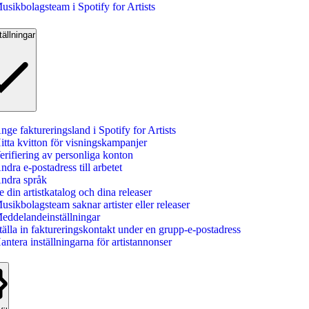
usikbolagsteam i Spotify for Artists
tällningar
nge faktureringsland i Spotify for Artists
itta kvitton för visningskampanjer
erifiering av personliga konton
ndra e-postadress till arbetet
ndra språk
e din artistkatalog och dina releaser
usikbolagsteam saknar artister eller releaser
eddelandeinställningar
tälla in faktureringskontakt under en grupp-e-postadress
antera inställningarna för artistannonser