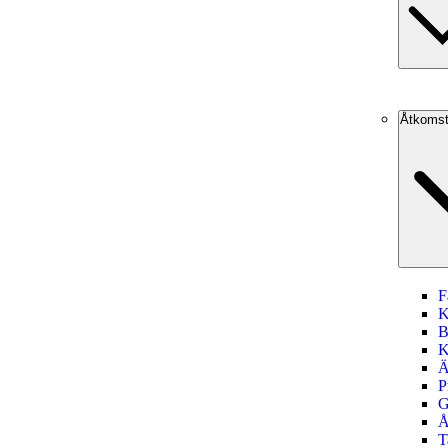
Åtkomst
F
K
B
K
Ä
P
G
Å
T