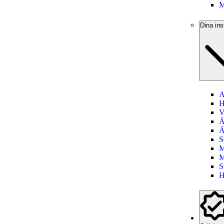
M
Dina ins
A
H
V
Ä
Ä
S
M
M
S
H