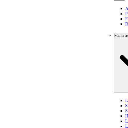
A
P
F
R
Fästa ar
L
S
S
H
L
L