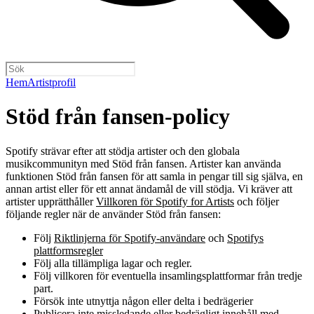
Hem
Artistprofil
Stöd från fansen-policy
Spotify strävar efter att stödja artister och den globala
musikcommunityn med Stöd från fansen. Artister kan använda
funktionen Stöd från fansen för att samla in pengar till sig själva, en
annan artist eller för ett annat ändamål de vill stödja. Vi kräver att
artister upprätthåller
Villkoren för Spotify for Artists
och följer
följande regler när de använder Stöd från fansen:
Följ
Riktlinjerna för Spotify-användare
och
Spotifys
plattformsregler
Följ alla tillämpliga lagar och regler.
Följ villkoren för eventuella insamlingsplattformar från tredje
part.
Försök inte utnyttja någon eller delta i bedrägerier
Publicera inte missledande eller bedrägligt innehåll med