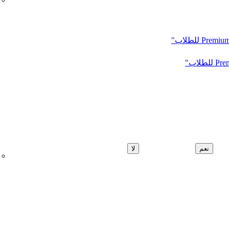
نعم
لا