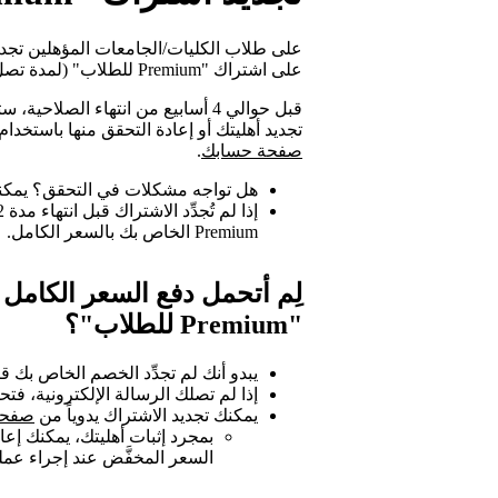
على طلاب الكليات/الجامعات المؤهلين تجدي
على اشتراك "Premium للطلاب" (لمدة تصل إلى 4 سنوات).
قبل حوالي 4 أسابيع من انتهاء الص
تجديد أهليتك أو إعادة التحقق منها باستخدام SheerID. ويمكنك كذلك تجديد الاشتراك من خلا
صفحة حسابك
.
هل تواجه مشكلات في التحقق؟ يمكن
Premium الخاص بك بالسعر الكامل.
لِم أتحمل دفع السعر الكامل
"Premium للطلاب"؟
يبدو أنك لم تجدِّد الخصم الخاص بك قبل انتها
إذا لم تصلك الرسالة الإلكترونية، فتح
يمكنك تجديد الاشتراك يدوياً من
صفحة
السعر المخفَّض عند إجراء عملية