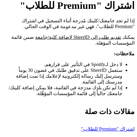
اشتراك "Premium للطلاب"
إذا لم تجد جامعتك/كليتك مُدرجة أثناء التسجيل في اشتراك
"Premium للطلاب"، فهي غير مدعومة في الوقت الحالي.
يمكنك
تقديم طلب إلى SheerID لإضافة كلية/جامعة
ضمن قائمة
المؤسسات المؤهلة.
ملاحظات:
لا دخل لـSpotify في التأثير على قرارهم.
ستعمل SheerID على تدقيق طلبك في غضون 30 يوماً
وسترسل إليك رسالة إلكترونية لإعلامك إذا تمت إضافة
مدرستك إلى القائمة.
إذا لم تكن بلدك مدرَجة في القائمة، فلا يمكن إضافة كليتك/
جامعتك حالياً إلى قائمة المؤسسات المؤهَّلة.
مقالات ذات صلة
اشتراك "Premium للطلاب"