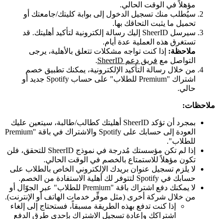
مؤهلاً في الوقت الحالي.
سيُطلب منك تسجيل الدخول إلى بوابة كليتك/جامعتك أو
تحميل ما يثبت التحاقك بها.
سيرسل SheerID إليك رسالة إلكترونية لتأكيد أهليتك. قد
تستغرق هذه العملية عدة أيام.
ملاحظة:
إذا كنت تواجه مشكلات تتعلق بالأهلية، يرجى
التواصل مع
فريق دعم SheerID
.
من خلال رسالة التأكيد الإلكترونية، يمكنك تطبيق خصم
اشتراك "Premium للطلاب" على حساب Spotify جديد أو
حالي.
ملاحظات:
بمجرد أن تؤكد SheerID أهليتك كطالب/طالبة، سيتعين عليك
العودة إلى حسابك على Spotify والاشتراك في باقة "Premium
للطلاب".
إذا لم تكن مؤسستك مُدرجة في نموذج SheerID للتحقق، فلن
تكون مؤهلاً للاستمتاع بالخصم في الوقت الحالي.
لا يلزم تسجيل عنوان بريدك الإلكتروني الخاص بالطلاب على
حسابك في Spotify لتتوفر لك أهلية الاستفادة من الخصم.
لا يمكنك دفع اشتراك باقة "Premium للطلاب" عبر الجوّال أو
من خلال شركة أخرى (مثل موفِّر خدمات الهاتف أو الإنترنت).
إذا كنت تدفع بهذه الطريقة مسبقاً، فستحتاج إلى إلغاء
اشتراكك وإعادة تسجيل الاشتراك بإحدى طرق الدفع