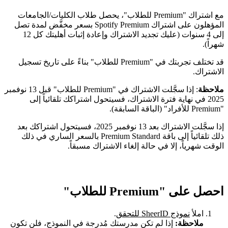
مع اشتراك "Premium للطلاب"، يحصل طلاب الكليات/الجامعات
المؤهلون على اشتراك Spotify Premium بسعر مخفَّض لمدة تصل
إلى 4 سنوات (عليك تجديد الاشتراك وإعادة إثبات أهليتك كل 12
شهراً).
قد تختلف تجربتك في "Premium للطلاب" بناءً على تاريخ تسجيل
الاشتراك.
ملاحظة
: إذا سجَّلت الاشتراك في "Premium للطلاب" قبل 13 نوفمبر
2025 في نهاية فترة الاشتراك، فسيتحول اشتراكك تلقائياً إلى
"Premium للأفراد" (الباقة السابقة).
إذا سجَّلت الاشتراك بعد 13 نوفمبر 2025، فسيتحول اشتراكك بعد
ذلك تلقائياً إلى باقة Premium Standard بالسعر الساري في ذلك
الوقت شهرياً، إلا في حالة إلغاء الاشتراك مسبقاً.
احصل على "Premium للطلاب"
املأ
نموذج SheerID للتحقق
.
ملاحظة:
إذا لم تكن مدرستك مُدرجة في النموذج، فلن تكون