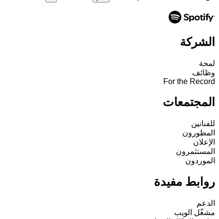
الشركة
لمحة
وظائف
For the Record
المجتمعات
للفنانين
المطورون
الإعلان
المستثمرون
الموردون
روابط مفيدة
الدعم
مشغّل الويب