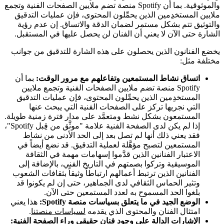
والموثوقية. بما أن Spotify منصة تضم ملايين الصفحات الفنية وتجمع
ملايين المستخدِمين الذين يحمِّلون المحتوى، فإن عمليات التدقيق
والتوثيق تتم بشكل مستمر لضمان الدقة والاتساق. إن عدم رؤية
الشارة حتى الآن لا يعني أن الفنان لن يحصل عليها في المستقبل.
يخضع الفنانون الذين يحصلون على هذه الشارة للتدقيق من جوانب
مختلفة مثل:
اتساق نشاط المستمعين وتفاعلهم مع مرور الوقت:
بما أن
Spotify منصة تضم ملايين الصفحات الفنية وتجمع ملايين
المستخدِمين الذين يحمِّلون المحتوى، فإن عمليات التدقيق
التي نجريها تركز على الصفحات الفنية التي يبحث عنها
المستمعون بشكل نشط ومتعمَّد على مدار فترة زمنية طويلة.
إذا لم يكن لدى الصفحة الفنية علامة "موثَّق من قِبل Spotify"،
فقد يعني ذلك أنها لم تصل بعد إلى الحد الأدنى من نشاط
المستمعين لتصبح مؤهَّلة لعملية التدقيق. قد نضع أيضاً في
الاعتبار الفنانين الذين قدَّموا إسهامات مهمة في الثقافة
الموسيقية وتركوا بصمتهم في التاريخ الفني، بالإضافة إلى
الفنانين الذين ترتبط أعمالهم ارتباطاً وثيقاً بثقافات الشعوب
وتثير الحماس الثقافي لدى الجماهير، حتى إن لم يكونوا قد
بلغوا الحد المسموح به لعدد المستمعين حتى الآن.
الوضع الجيد في ما يتعلق بسياسات منصة Spotify:
هذا يعني
امتثال الفنان والمحتوى الذي يقدمه
لسياسات منصتنا
.
الإشارات الدالة على وجود فنان حقيقي وراء الصفحة الفنية: