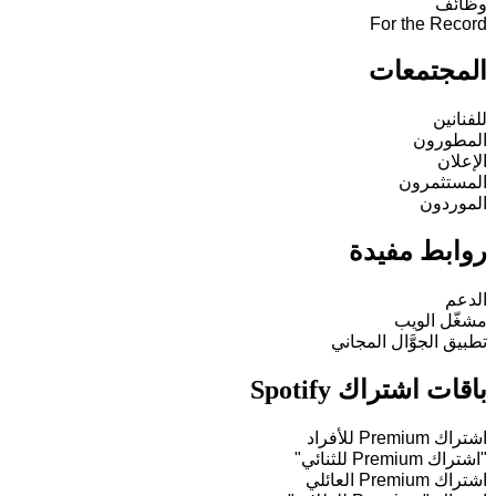
وظائف
For the Record
المجتمعات
للفنانين
المطورون
الإعلان
المستثمرون
الموردون
روابط مفيدة
الدعم
مشغّل الويب
تطبيق الجوَّال المجاني
باقات اشتراك Spotify
اشتراك Premium للأفراد
"اشتراك Premium للثنائي"
اشتراك Premium العائلي