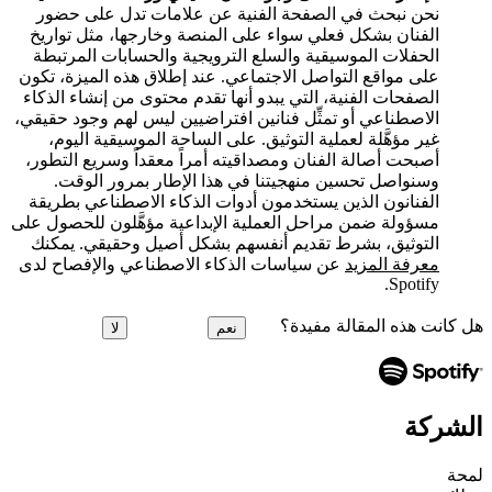
نحن نبحث في الصفحة الفنية عن علامات تدل على حضور
الفنان بشكل فعلي سواء على المنصة وخارجها، مثل تواريخ
الحفلات الموسيقية والسلع الترويجية والحسابات المرتبطة
على مواقع التواصل الاجتماعي. عند إطلاق هذه الميزة، تكون
الصفحات الفنية، التي يبدو أنها تقدم محتوى من إنشاء الذكاء
الاصطناعي أو تمثِّل فنانين افتراضيين ليس لهم وجود حقيقي،
غير مؤهَّلة لعملية التوثيق. على الساحة الموسيقية اليوم،
أصبحت أصالة الفنان ومصداقيته أمراً معقداً وسريع التطور،
وسنواصل تحسين منهجيتنا في هذا الإطار بمرور الوقت.
الفنانون الذين يستخدمون أدوات الذكاء الاصطناعي بطريقة
مسؤولة ضمن مراحل العملية الإبداعية مؤهَّلون للحصول على
التوثيق، بشرط تقديم أنفسهم بشكل أصيل وحقيقي. يمكنك
معرفة المزيد
عن سياسات الذكاء الاصطناعي والإفصاح لدى
Spotify.
هل كانت هذه المقالة مفيدة؟
نعم
لا
الشركة
لمحة