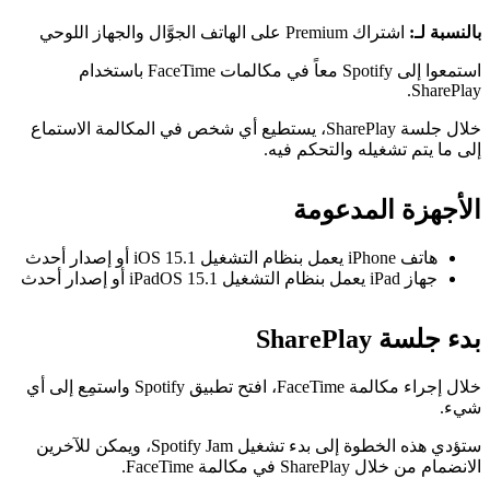
بالنسبة لـ:
اشتراك Premium على الهاتف الجوَّال والجهاز اللوحي
استمعوا إلى Spotify معاً في مكالمات FaceTime باستخدام
SharePlay.
خلال جلسة SharePlay، يستطيع أي شخص في المكالمة الاستماع
إلى ما يتم تشغيله والتحكم فيه.
الأجهزة المدعومة
هاتف iPhone يعمل بنظام التشغيل iOS 15.1 أو إصدار أحدث
جهاز iPad يعمل بنظام التشغيل iPadOS 15.1 أو إصدار أحدث
بدء جلسة SharePlay
خلال إجراء مكالمة FaceTime، افتح تطبيق Spotify واستمِع إلى أي
شيء.
ستؤدي هذه الخطوة إلى بدء تشغيل Spotify Jam، ويمكن للآخرين
الانضمام من خلال SharePlay في مكالمة FaceTime.