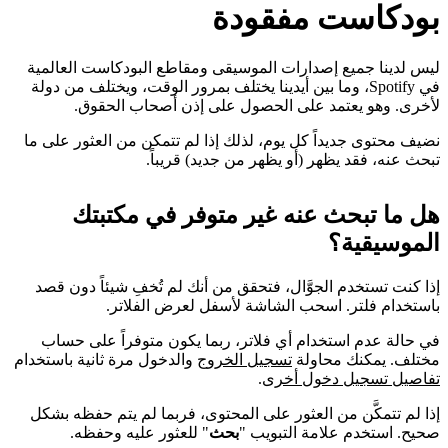
بودكاست مفقودة
ليس لدينا جميع إصدارات الموسيقى ومقاطع البودكاست العالمية
في Spotify، وما بين أيدينا يختلف بمرور الوقت، ويختلف من دولة
لأخرى. وهو يعتمد على الحصول على إذن أصحاب الحقوق.
نضيف محتوى جديداً كل يوم، لذلك إذا لم تتمكن من العثور على ما
تبحث عنه، فقد يظهر (أو يظهر من جديد) قريباً.
هل ما تبحث عنه غير متوفر في مكتبتك
الموسيقية؟
إذا كنت تستخدم الجوَّال، فتحقق من أنك لم تُخفِ شيئاً دون قصد
باستخدام فلتر. اسحب الشاشة لأسفل لعرض الفلاتر.
في حالة عدم استخدام أي فلاتر، ربما يكون متوفراً على حساب
مختلف. يمكنك محاولة
تسجيل الخروج
والدخول مرة ثانية باستخدام
تفاصيل تسجيل دخول أخرى
.
إذا لم تتمكَّن من العثور على المحتوى، فربما لم يتم حفظه بشكل
صحيح. استخدم علامة التبويب "
بحث
" للعثور عليه وحفظه.