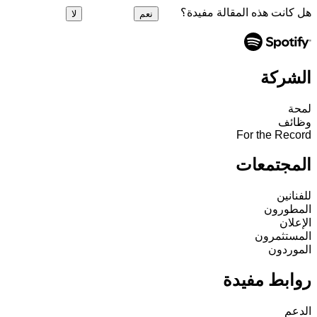
هل كانت هذه المقالة مفيدة؟
نعم
لا
الشركة
لمحة
وظائف
For the Record
المجتمعات
للفنانين
المطورون
الإعلان
المستثمرون
الموردون
روابط مفيدة
الدعم