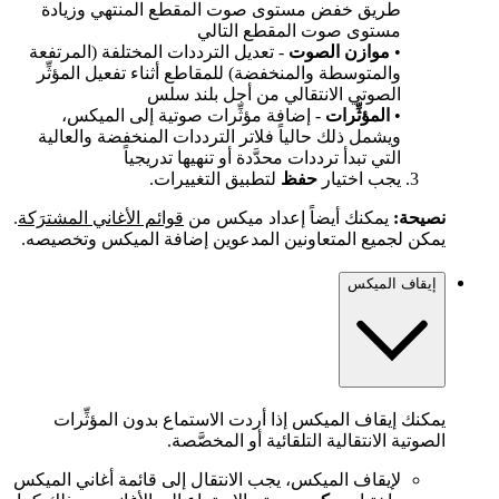
طريق خفض مستوى صوت المقطع المنتهي وزيادة
مستوى صوت المقطع التالي
•
موازن الصوت
- تعديل الترددات المختلفة (المرتفعة
والمتوسطة والمنخفضة) للمقاطع أثناء تفعيل المؤثِّر
الصوتي الانتقالي من أجل بلند سلس
•
المؤثِّرات
- إضافة مؤثِّرات صوتية إلى الميكس،
ويشمل ذلك حالياً فلاتر الترددات المنخفضة والعالية
التي تبدأ ترددات محدَّدة أو تنهيها تدريجياً
يجب اختيار
حفظ
لتطبيق التغييرات.
نصيحة:
يمكنك أيضاً إعداد ميكس من
قوائم الأغاني المشترَكة
.
يمكن لجميع المتعاونين المدعوين إضافة الميكس وتخصيصه.
إيقاف الميكس
يمكنك إيقاف الميكس إذا أردت الاستماع بدون المؤثِّرات
الصوتية الانتقالية التلقائية أو المخصَّصة.
لإيقاف الميكس، يجب الانتقال إلى قائمة أغاني الميكس