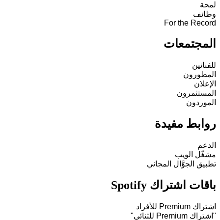
لمحة
وظائف
For the Record
المجتمعات
للفنانين
المطورون
الإعلان
المستثمرون
الموردون
روابط مفيدة
الدعم
مشغّل الويب
تطبيق الجوَّال المجاني
باقات اشتراك Spotify
اشتراك Premium للأفراد
"اشتراك Premium للثنائي"