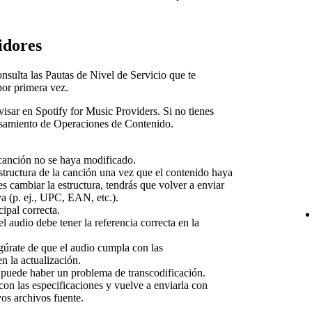
idores
nsulta las Pautas de Nivel de Servicio que te
or primera vez.
isar en Spotify for Music Providers. Si no tienes
esamiento de Operaciones de Contenido.
 canción no se haya modificado.
tructura de la canción una vez que el contenido haya
es cambiar la estructura, tendrás que volver a enviar
va (p. ej., UPC, EAN, etc.).
ipal correcta.
l audio debe tener la referencia correcta en la
úrate de que el audio cumpla con las
n la actualización.
puede haber un problema de transcodificación.
on las especificaciones y vuelve a enviarla con
vos archivos fuente.