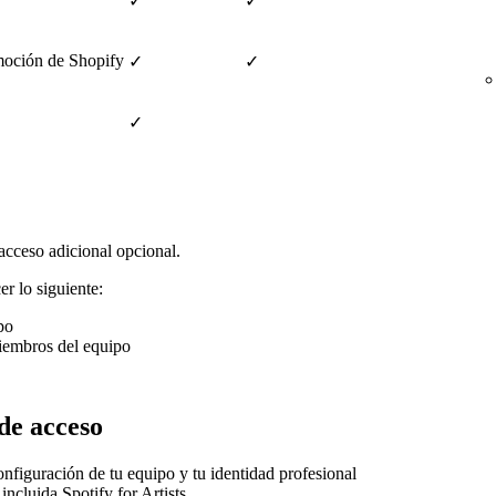
✓
✓
omoción de Shopify
✓
✓
✓
acceso adicional opcional.
r lo siguiente:
po
miembros del equipo
de acceso
nfiguración de tu equipo y tu identidad profesional
incluida Spotify for Artists.