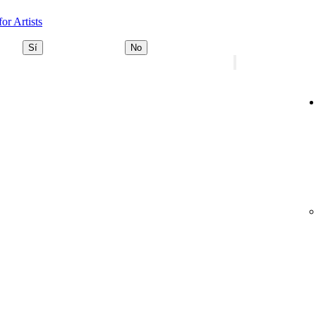
or Artists
Sí
No