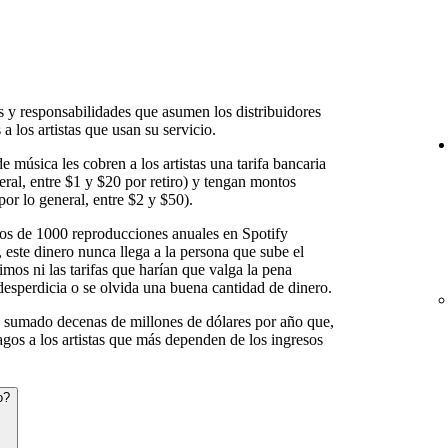
s y responsabilidades que asumen los distribuidores
 a los artistas que usan su servicio.
e música les cobren a los artistas una tarifa bancaria
neral, entre $1 y $20 por retiro) y tengan montos
por lo general, entre $2 y $50).
os de 1000 reproducciones anuales en Spotify
 este dinero nunca llega a la persona que sube el
mos ni las tarifas que harían que valga la pena
e desperdicia o se olvida una buena cantidad de dinero.
 sumado decenas de millones de dólares por año que,
agos a los artistas que más dependen de los ingresos
o?