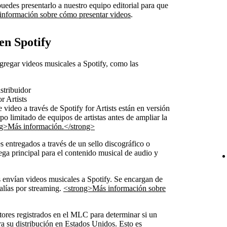
puedes presentarlo a nuestro equipo editorial para que
información sobre cómo presentar videos
.
en Spotify
gregar videos musicales a Spotify, como las
stribuidor
r Artists
 video a través de Spotify for Artists están en versión
o limitado de equipos de artistas antes de ampliar la
g>Más información.</strong>
es entregados a través de un sello discográfico o
rega principal para el contenido musical de audio y
es envían videos musicales a Spotify. Se encargan de
galías por streaming.
<strong>Más información sobre
itores registrados en el MLC para determinar si un
ra su distribución en Estados Unidos. Esto es