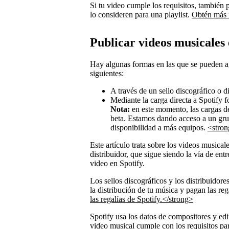
Si tu video cumple los requisitos, también 
lo consideren para una playlist.
Obtén más 
Publicar videos musicales 
Hay algunas formas en las que se pueden a
siguientes:
A través de un sello discográfico o di
Mediante la carga directa a Spotify fo
Nota:
en este momento, las cargas de
beta. Estamos dando acceso a un grup
disponibilidad a más equipos.
<stron
Este artículo trata sobre los videos musical
distribuidor, que sigue siendo la vía de ent
video en Spotify.
Los sellos discográficos y los distribuidor
la distribución de tu música y pagan las re
las regalías de Spotify.</strong>
Spotify usa los datos de compositores y ed
video musical cumple con los requisitos pa