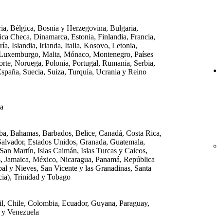
ia, Bélgica, Bosnia y Herzegovina, Bulgaria,
ica Checa, Dinamarca, Estonia, Finlandia, Francia,
a, Islandia, Irlanda, Italia, Kosovo, Letonia,
, Luxemburgo, Malta, Mónaco, Montenegro, Países
rte, Noruega, Polonia, Portugal, Rumania, Serbia,
España, Suecia, Suiza, Turquía, Ucrania y Reino
da
ba, Bahamas, Barbados, Belice, Canadá, Costa Rica,
Salvador, Estados Unidos, Granada, Guatemala,
 San Martín, Islas Caimán, Islas Turcas y Caicos,
as, Jamaica, México, Nicaragua, Panamá, República
al y Nieves, San Vicente y las Granadinas, Santa
cia), Trinidad y Tobago
sil, Chile, Colombia, Ecuador, Guyana, Paraguay,
 y Venezuela