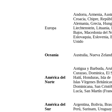
Andorra, Armenia, Austr
Croacia, Chipre, Repúbl
Alemania, Grecia, Hungrí
Europa
Liechtenstein, Lituania
Bajos, Macedonia del No
Eslovaquia, Eslovenia, 
Unido
Oceanía
Australia, Nueva Zelan
Antigua y Barbuda, Aru
Curazao, Dominica, El 
América del
Haití, Honduras, Isla de
Norte
Islas Vírgenes Británic
Dominicana, San Cristób
Lucía, San Martín (Fran
América del
Argentina, Bolivia, Bra
Sur
Perú, Surinam, Uruguay