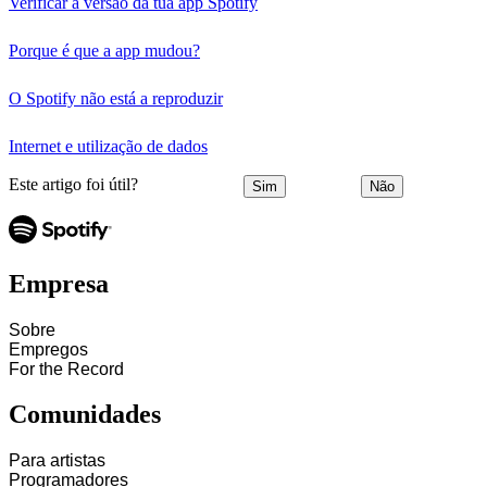
Verificar a versão da tua app Spotify
Porque é que a app mudou?
O Spotify não está a reproduzir
Internet e utilização de dados
Este artigo foi útil?
Sim
Não
Empresa
Sobre
Empregos
For the Record
Comunidades
Para artistas
Programadores