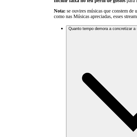
Incluir faixa no teu perfil de gostos
para f
Nota:
se ouvires músicas que constem de uma
como nas Músicas apreciadas, esses streams 
Quanto tempo demora a concretizar a 