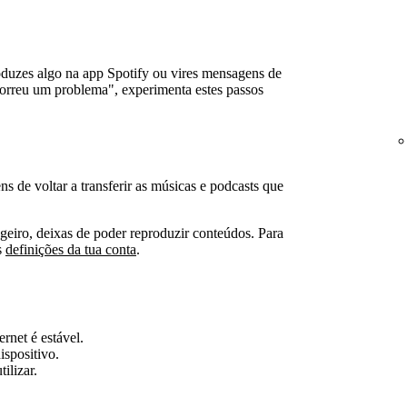
oduzes algo na app Spotify ou vires mensagens de
orreu um problema", experimenta estes passos
ens de voltar a transferir as músicas e podcasts que
ngeiro, deixas de poder reproduzir conteúdos. Para
s
definições da tua conta
.
ernet é estável.
ispositivo.
ilizar.