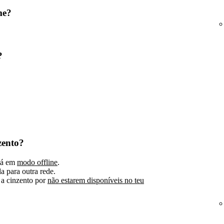
me?
?
zento?
stá em
modo offline
.
a para outra rede.
a cinzento por
não estarem disponíveis no teu