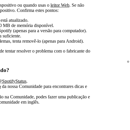
ispositivo ou quando usas o
leitor Web
. Se não
positivo. Confirma estes pontos:
está atualizado.
50 MB de memória disponível.
 Spotify (apenas para a versão para computador).
 suficiente.
blemas, tenta removê-lo (apenas para Android).
 de tentar resolver o problema com o fabricante do
ido?
SpotifyStatus
.
o
da nossa Comunidade para encontrares dicas e
tão na Comunidade, podes fazer uma publicação e
omunidade em inglês.