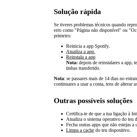
Solução rápida
Se tiveres problemas técnicos quando repr
erro como "Página não disponível" ou "Oc
primeiro:
Reinicia a app Spotify.
Atualiza a app.
Reinstala a app
Nota:
depois de reinstalares a app, t
tinhas transferido.
Nota
: se passares mais de 14 dias no estra
continuares a usar a conta, tens de alterar a
Outras possíveis soluções
Certifica-te de que a tua ligação à Int
Atualiza o sistema operativo do teu d
Fecha outras apps que não estejas a ut
Limpa a cache
do teu dispositivo.