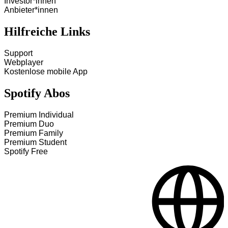
Investor*innen
Anbieter*innen
Hilfreiche Links
Support
Webplayer
Kostenlose mobile App
Spotify Abos
Premium Individual
Premium Duo
Premium Family
Premium Student
Spotify Free