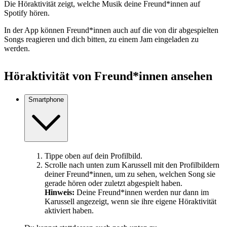
Die Höraktivität zeigt, welche Musik deine Freund*innen auf
Spotify hören.
In der App können Freund*innen auch auf die von dir abgespielten
Songs reagieren und dich bitten, zu einem Jam eingeladen zu
werden.
Höraktivität von Freund*innen ansehen
Smartphone
Tippe oben auf dein Profilbild.
Scrolle nach unten zum Karussell mit den Profilbildern
deiner Freund*innen, um zu sehen, welchen Song sie
gerade hören oder zuletzt abgespielt haben.
Hinweis:
Deine Freund*innen werden nur dann im
Karussell angezeigt, wenn sie ihre eigene Höraktivität
aktiviert haben.