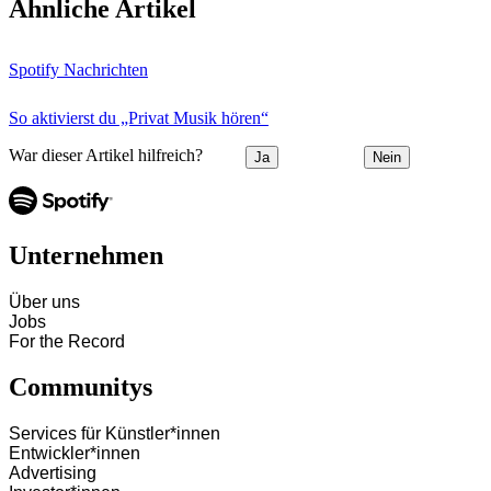
Ähnliche Artikel
Spotify Nachrichten
So aktivierst du „Privat Musik hören“
War dieser Artikel hilfreich?
Ja
Nein
Unternehmen
Über uns
Jobs
For the Record
Communitys
Services für Künstler*innen
Entwickler*innen
Advertising