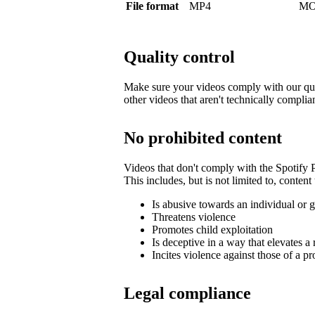
File format
MP4
MO
Quality control
Make sure your videos comply with our qua
other videos that aren't technically complia
No prohibited content
Videos that don't comply with the Spotify
This includes, but is not limited to, content 
Is abusive towards an individual or 
Threatens violence
Promotes child exploitation
Is deceptive in a way that elevates a 
Incites violence against those of a pr
Legal compliance