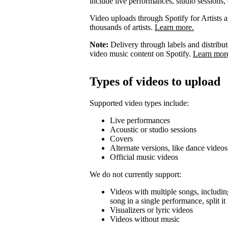
include live performances, studio sessions, 
Video uploads through Spotify for Artists ar
thousands of artists.
Learn more.
Note:
Delivery through labels and distribu
video music content on Spotify.
Learn mor
Types of videos to upload
Supported video types include:
Live performances
Acoustic or studio sessions
Covers
Alternate versions, like dance videos
Official music videos
We do not currently support:
Videos with multiple songs, including
song in a single performance, split i
Visualizers or lyric videos
Videos without music