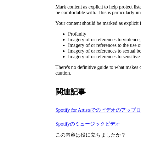
Mark content as explicit to help protect li
be comfortable with. This is particularly im
Your content should be marked as explicit if
Profanity
Imagery of or references to violence
Imagery of or references to the use o
Imagery of or references to sexual b
Imagery of or references to sensitive
There's no definitive guide to what makes c
caution.
関連記事
Spotify for Artistsでのビデオのアッ
Spotifyのミュージックビデオ
この内容は役に立ちましたか？