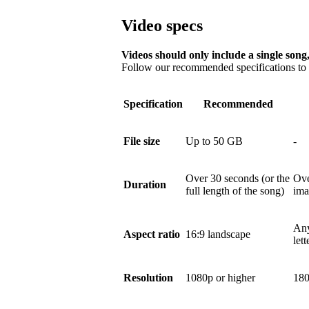
Video specs
Videos should only include a single song,
Follow our recommended specifications to e
Specification
Recommended
File size
Up to 50 GB
-
Over 30 seconds (or the
Ove
Duration
full length of the song)
ima
Any
Aspect ratio
16:9 landscape
let
Resolution
1080p or higher
180