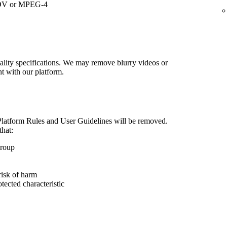
V or MPEG-4
lity specifications. We may remove blurry videos or
nt with our platform.
 Platform Rules and User Guidelines will be removed.
that:
group
risk of harm
otected characteristic