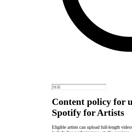
Content policy for 
Spotify for Artists
Eligible artists can upload full-length vide