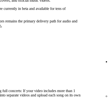
covers, and official music videos.
e currently in beta and available for tens of
tors remains the primary delivery path for audio and
e.
 full concerts: If your video includes more than 1
t into separate videos and upload each song on its own