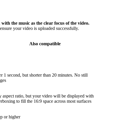
 with the music as the clear focus of the video.
nsure your video is uploaded successfully.
Also compatible
r 1 second, but shorter than 20 minutes. No still
ges
 aspect ratio, but your video will be displayed with
terboxing to fill the 16:9 space across most surfaces
p or higher