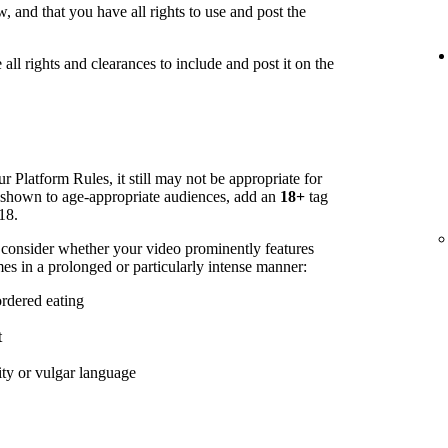
 and that you have all rights to use and post the
all rights and clearances to include and post it on the
r Platform Rules, it still may not be appropriate for
s shown to age-appropriate audiences, add an
18+
tag
18.
 consider whether your video prominently features
es in a prolonged or particularly intense manner:
ordered eating
t
ity or vulgar language