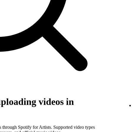
uploading videos in
os through Spotify for Artists. Supported video types