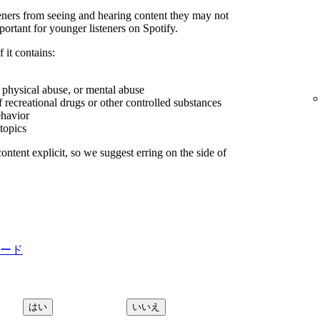
steners from seeing and hearing content they may not
portant for younger listeners on Spotify.
 it contains:
, physical abuse, or mental abuse
f recreational drugs or other controlled substances
ehavior
 topics
ontent explicit, so we suggest erring on the side of
プロード
はい
いいえ