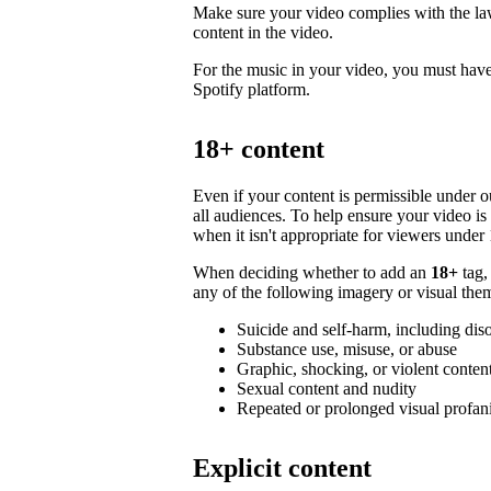
Make sure your video complies with the law,
content in the video.
For the music in your video, you must have 
Spotify platform.
18+ content
Even if your content is permissible under ou
all audiences. To help ensure your video i
when it isn't appropriate for viewers under 
When deciding whether to add an
18+
tag,
any of the following imagery or visual them
Suicide and self-harm, including dis
Substance use, misuse, or abuse
Graphic, shocking, or violent conten
Sexual content and nudity
Repeated or prolonged visual profan
Explicit content