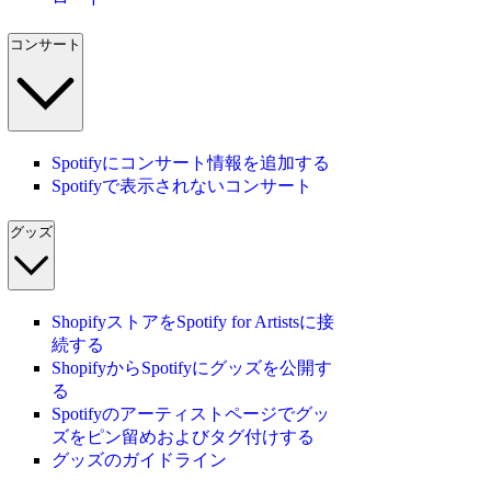
コンサート
Spotifyにコンサート情報を追加する
Spotifyで表示されないコンサート
グッズ
ShopifyストアをSpotify for Artistsに接
続する
ShopifyからSpotifyにグッズを公開す
る
Spotifyのアーティストページでグッ
ズをピン留めおよびタグ付けする
グッズのガイドライン