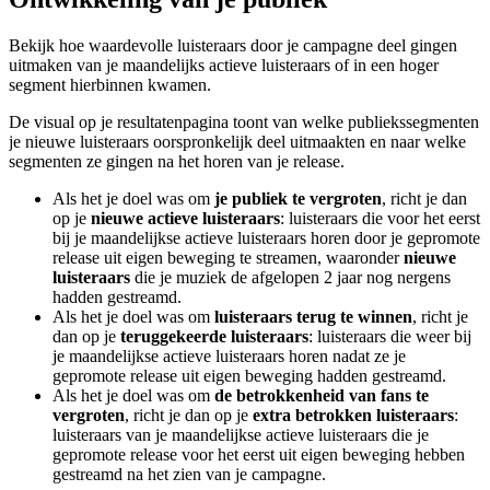
Bekijk hoe waardevolle luisteraars door je campagne deel gingen
uitmaken van je maandelijks actieve luisteraars of in een hoger
segment hierbinnen kwamen.
De visual op je resultatenpagina toont van welke publiekssegmenten
je nieuwe luisteraars oorspronkelijk deel uitmaakten en naar welke
segmenten ze gingen na het horen van je release.
Als het je doel was om
je publiek te vergroten
, richt je dan
op je
nieuwe actieve luisteraars
: luisteraars die voor het eerst
bij je maandelijkse actieve luisteraars horen door je gepromote
release uit eigen beweging te streamen, waaronder
nieuwe
luisteraars
die je muziek de afgelopen 2 jaar nog nergens
hadden gestreamd.
Als het je doel was om
luisteraars terug te winnen
, richt je
dan op je
teruggekeerde luisteraars
: luisteraars die weer bij
je maandelijkse actieve luisteraars horen nadat ze je
gepromote release uit eigen beweging hadden gestreamd.
Als het je doel was om
de betrokkenheid van fans te
vergroten
, richt je dan op je
extra betrokken luisteraars
:
luisteraars van je maandelijkse actieve luisteraars die je
gepromote release voor het eerst uit eigen beweging hebben
gestreamd na het zien van je campagne.