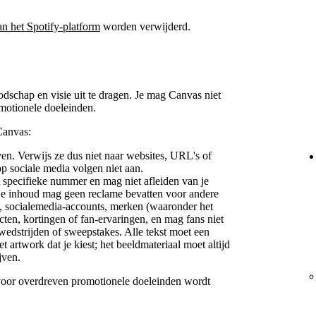
an het Spotify-platform
worden verwijderd.
oodschap en visie uit te dragen. Je mag Canvas niet
motionele doeleinden.
Canvas:
ijven. Verwijs ze dus niet naar websites, URL's of
op sociale media volgen niet aan.
et specifieke nummer en mag niet afleiden van je
De inhoud mag geen reclame bevatten voor andere
, socialemedia-accounts, merken (waaronder het
cten, kortingen of fan-ervaringen, en mag fans niet
dstrijden of sweepstakes. Alle tekst moet een
t artwork dat je kiest; het beeldmateriaal moet altijd
jven.
voor overdreven promotionele doeleinden wordt