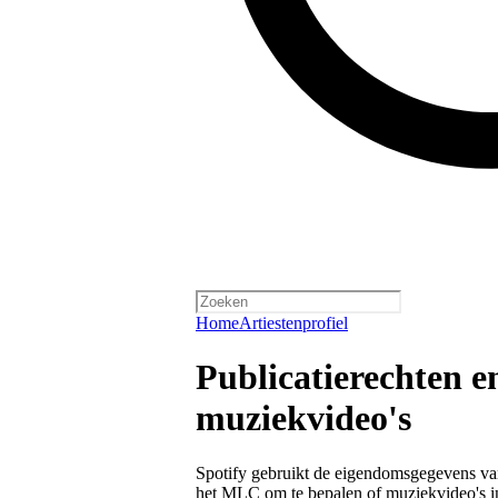
Home
Artiestenprofiel
Publicatierechten e
muziekvideo's
Spotify gebruikt de eigendomsgegevens van 
het MLC om te bepalen of muziekvideo's i