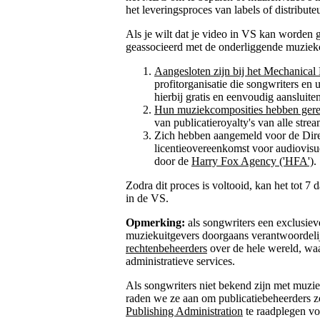
het leveringsproces van labels of distributeu
Als je wilt dat je video in VS kan worden g
geassocieerd met de onderliggende muziek
Aangesloten zijn bij het Mechanical 
profitorganisatie die songwriters en 
hierbij gratis en eenvoudig aansluiten
Hun muziekcomposities hebben gere
van publicatieroyalty's van alle strea
Zich hebben aangemeld voor de Dire
licentieovereenkomst voor audiovisu
door de
Harry Fox Agency ('HFA')
.
Zodra dit proces is voltooid, kan het tot 
in de VS.
Opmerking:
als songwriters een exclusie
muziekuitgevers doorgaans verantwoordelij
rechtenbeheerders
over de hele wereld, w
administratieve services.
Als songwriters niet bekend zijn met muzie
raden we ze aan om publicatiebeheerders 
Publishing Administration
te raadplegen vo