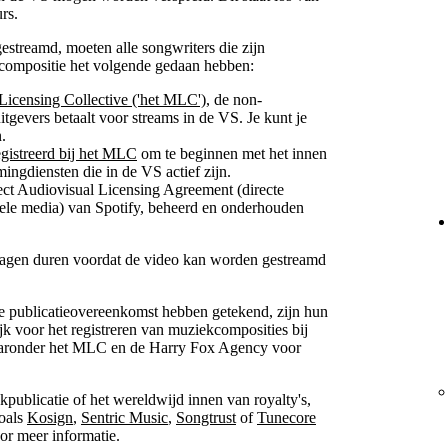
rs.
estreamd, moeten alle songwriters die zijn
compositie het volgende gedaan hebben:
Licensing Collective ('het MLC')
, de non-
uitgevers betaalt voor streams in de VS. Je kunt je
.
gistreerd bij het MLC
om te beginnen met het innen
mingdiensten die in de VS actief zijn.
ct Audiovisual Licensing Agreement (directe
ele media) van Spotify, beheerd en onderhouden
7 dagen duren voordat de video kan worden gestreamd
ve publicatieovereenkomst hebben getekend, zijn hun
k voor het registreren van muziekcomposities bij
aaronder het MLC en de Harry Fox Agency voor
kpublicatie of het wereldwijd innen van royalty's,
zoals
Kosign
,
Sentric Music
,
Songtrust
of
Tunecore
or meer informatie.