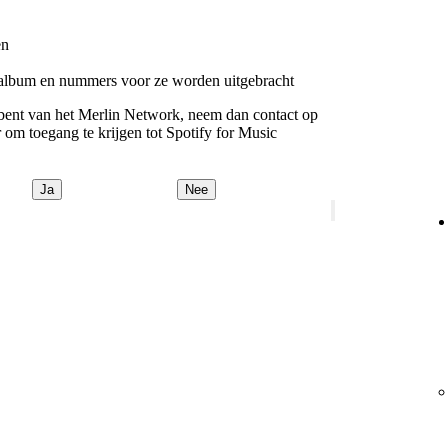
en
t album en nummers voor ze worden uitgebracht
id bent van het Merlin Network, neem dan contact op
om toegang te krijgen tot Spotify for Music
Ja
Nee