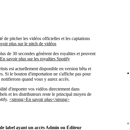
 de pitcher les vidéos officielles et les captations
voir plus sur le pitch de vidéos
plus de 30 secondes génèrent des royalties et peuvent
En savoir plus sur les royalties Spotify
ists est actuellement disponible en version bêta et
tes. Si le bouton d'importation ne s'affiche pas pour
 notifierons quand vous y aurez accès.
ilité d'importer vos vidéos directement dans
abels et les distributeurs reste le principal moyen de
otify.
<strong>En savoir plus</strong>
t de label ayant un accès Admin ou Éditeur