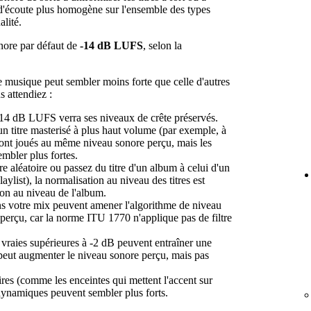
 d'écoute plus homogène sur l'ensemble des types
alité.
onore par défaut de
-14 dB LUFS
, selon la
e musique peut sembler moins forte que celle d'autres
s attendiez :
-14 dB LUFS verra ses niveaux de crête préservés.
n titre masterisé à plus haut volume (par exemple, à
ont joués au même niveau sonore perçu, mais les
mbler plus fortes.
e aléatoire ou passez du titre d'un album à celui d'un
ylist), la normalisation au niveau des titres est
ion au niveau de l'album.
ns votre mix peuvent amener l'algorithme de niveau
 perçu, car la norme ITU 1770 n'applique pas de filtre
s vraies supérieures à -2 dB peuvent entraîner une
i peut augmenter le niveau sonore perçu, mais pas
ires (comme les enceintes qui mettent l'accent sur
s dynamiques peuvent sembler plus forts.