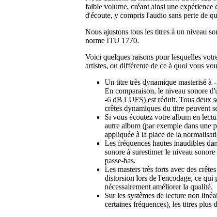
faible volume, créant ainsi une expérience
d'écoute, y compris l'audio sans perte de qu
Nous ajustons tous les titres à un niveau s
norme ITU 1770.
Voici quelques raisons pour lesquelles votr
artistes, ou différente de ce à quoi vous vou
Un titre très dynamique masterisé à 
En comparaison, le niveau sonore d'u
-6 dB LUFS) est réduit. Tous deux s
crêtes dynamiques du titre peuvent se
Si vous écoutez votre album en lectur
autre album (par exemple dans une pla
appliquée à la place de la normalisat
Les fréquences hautes inaudibles da
sonore à surestimer le niveau sonore
passe-bas.
Les masters très forts avec des crête
distorsion lors de l'encodage, ce qu
nécessairement améliorer la qualité.
Sur les systèmes de lecture non linéa
certaines fréquences), les titres plu