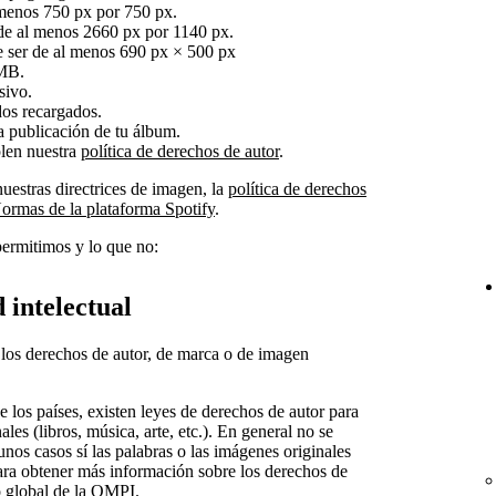
 menos 750 px por 750 px.
de al menos 2660 px por 1140 px.
ue ser de al menos 690 px × 500 px
 MB.
sivo.
dos recargados.
a publicación de tu álbum.
len nuestra
política de derechos de autor
.
nuestras directrices de imagen, la
política de derechos
ormas de la plataforma Spotify
.
permitimos y lo que no:
 intelectual
 los derechos de autor, de marca o de imagen
e los países, existen leyes de derechos de autor para
ales (libros, música, arte, etc.). En general no se
nos casos sí las palabras o las imágenes originales
ara obtener más información sobre los derechos de
io global de la OMPI
.