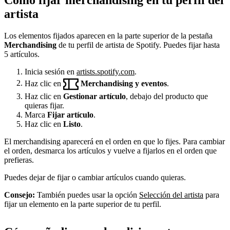
artista
Los elementos fijados aparecen en la parte superior de la pestaña
Merchandising
de tu perfil de artista de Spotify. Puedes fijar hasta
5 artículos.
Inicia sesión en
artists.spotify.com
.
Haz clic en
Merchandising y eventos
.
Haz clic en
Gestionar artículo
, debajo del producto que
quieras fijar.
Marca
Fijar artículo
.
Haz clic en
Listo
.
El merchandising aparecerá en el orden en que lo fijes. Para cambiar
el orden, desmarca los artículos y vuelve a fijarlos en el orden que
prefieras.
Puedes dejar de fijar o cambiar artículos cuando quieras.
Consejo:
También puedes usar la opción
Selección del artista
para
fijar un elemento en la parte superior de tu perfil.