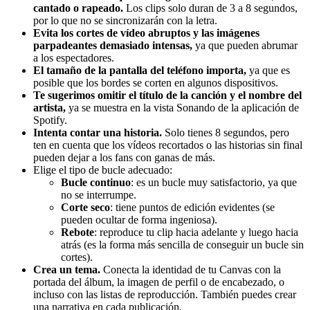
cantado o rapeado.
Los clips solo duran de 3 a 8 segundos,
por lo que no se sincronizarán con la letra.
Evita los cortes de vídeo abruptos y las imágenes
parpadeantes demasiado intensas,
ya que pueden abrumar
a los espectadores.
El tamaño de la pantalla del teléfono importa,
ya que es
posible que los bordes se corten en algunos dispositivos.
Te sugerimos omitir el título de la canción y el nombre del
artista,
ya se muestra en la vista Sonando de la aplicación de
Spotify.
Intenta contar una historia.
Solo tienes 8 segundos, pero
ten en cuenta que los vídeos recortados o las historias sin final
pueden dejar a los fans con ganas de más.
Elige el tipo de bucle adecuado:
Bucle continuo
: es un bucle muy satisfactorio, ya que
no se interrumpe.
Corte seco
: tiene puntos de edición evidentes (se
pueden ocultar de forma ingeniosa).
Rebote
: reproduce tu clip hacia adelante y luego hacia
atrás (es la forma más sencilla de conseguir un bucle sin
cortes).
Crea un tema.
Conecta la identidad de tu Canvas con la
portada del álbum, la imagen de perfil o de encabezado, o
incluso con las listas de reproducción. También puedes crear
una narrativa en cada publicación.