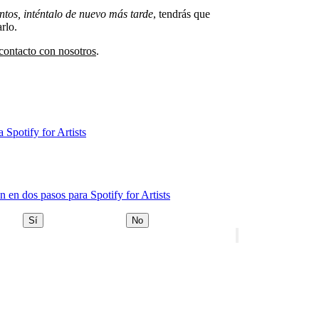
tos, inténtalo de nuevo más tarde
, tendrás que
rlo.
contacto con nosotros
.
 Spotify for Artists
n en dos pasos para Spotify for Artists
Sí
No