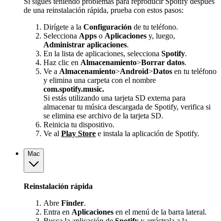
Si sigues teniendo problemas para reproducir Spotify después
de una reinstalación rápida, prueba con estos pasos:
Dirígete a la
Configuración
de tu teléfono.
Selecciona
Apps
o
Aplicaciones
y, luego,
Administrar aplicaciones
.
En la lista de aplicaciones, selecciona
Spotify
.
Haz clic en
Almacenamiento
>
Borrar datos
.
Ve a
Almacenamiento
>
Android
>
Datos
en tu teléfono
y elimina una carpeta con el nombre
com.spotify.music.
Si estás utilizando una tarjeta SD externa para
almacenar tu música descargada de Spotify, verifica si
se elimina ese archivo de la tarjeta SD.
Reinicia tu dispositivo.
Ve al
Play Store
e instala la aplicación de Spotify.
Mac
Reinstalación rápida
Abre
Finder
.
Entra en
Aplicaciones
en el menú de la barra lateral.
Busca la aplicación de
Spotify
y arrástrala a la