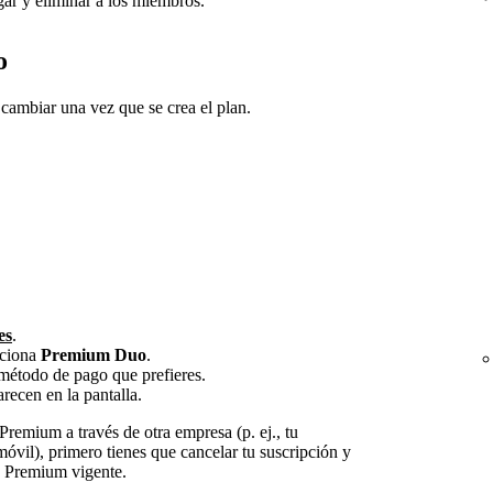
egar y eliminar a los miembros.
o
e cambiar una vez que se crea el plan.
es
.
cciona
Premium Duo
.
l método de pago que prefieres.
recen en la pantalla.
Premium a través de otra empresa (p. ej., tu
móvil), primero tienes que cancelar tu suscripción y
e Premium vigente.