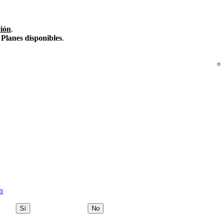
ción
.
n
Planes disponibles
.
n
Sí
No