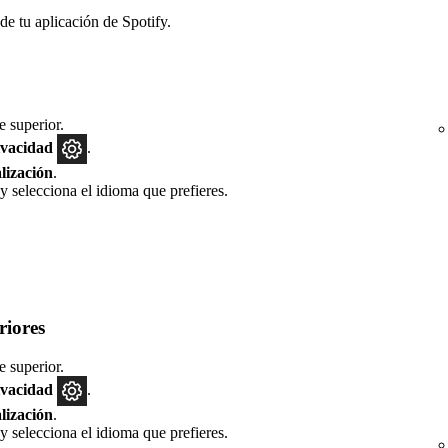
de tu aplicación de Spotify.
e superior.
ivacidad
.
lización
.
y selecciona el idioma que prefieres.
riores
e superior.
ivacidad
.
lización
.
y selecciona el idioma que prefieres.