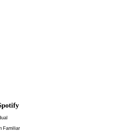
Spotify
dual
m Familiar