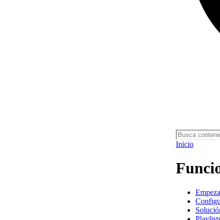
Inicio
Funcio
Empezar
Configu
Solució
Playlist