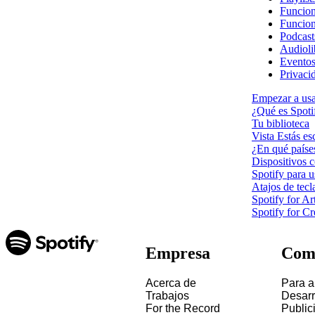
Funcio
Funcion
Podcast
Audioli
Eventos
Privaci
Empezar a usa
¿Qué es Spoti
Tu biblioteca
Vista Estás e
¿En qué países
Dispositivos 
Spotify para u
Atajos de tecl
Spotify for Art
Spotify for Cr
Empresa
Com
Acerca de
Para ar
Trabajos
Desarr
For the Record
Public