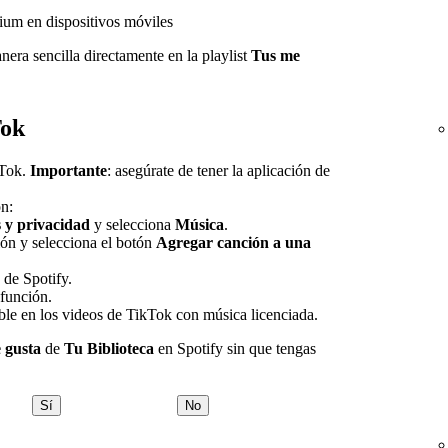
mium en dispositivos móviles
ra sencilla directamente en la playlist
Tus me
Tok
kTok.
Importante
: asegúrate de tener la aplicación de
ón:
 y privacidad
y selecciona
Música
.
ón y selecciona el botón
Agregar canción a una
n de Spotify.
 función.
le en los videos de TikTok con música licenciada.
 gusta
de
Tu Biblioteca
en Spotify sin que tengas
Sí
No