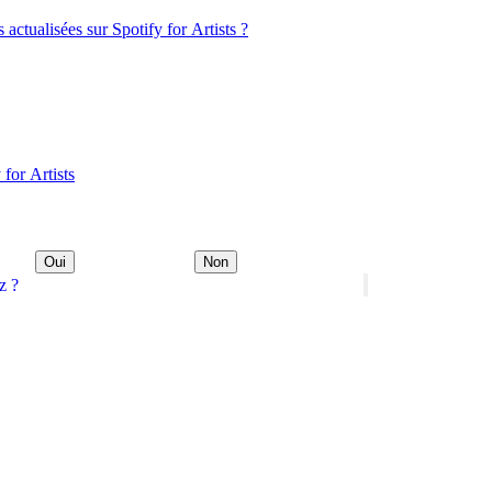
s actualisées sur Spotify for Artists ?
 for Artists
Oui
Non
z ?