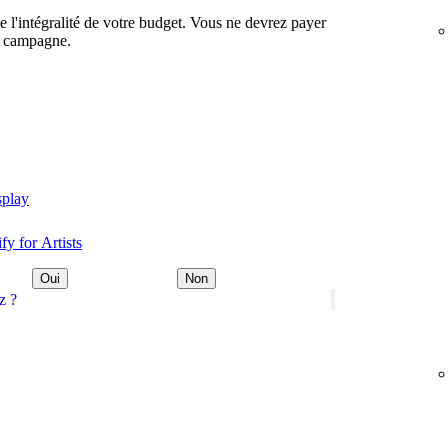
e l'intégralité de votre budget. Vous ne devrez payer
e campagne.
splay
fy for Artists
Oui
Non
z ?