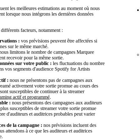
tuent les meilleures estimations au moment où nous
gent lorsque nous intégrons les dernières données
 différents facteurs, notamment :
rvations :
vos prévisions peuvent être affectées si
agnes sur le même marché.
ous limitons le nombre de campagnes Marquee
ent recevoir pour la même sortie.
onnées sur votre public :
les fluctuations du nombre
dans vos segments d'audience Spotify for Artists
tif :
nous ne présentons pas de campagnes aux
streamé activement votre sortie promue au cours des
 sont susceptibles de continuer à la streamer
reaming actif et programmé
.
able :
nous présentons des campagnes aux auditeurs
s plus susceptibles de streamer votre sortie promue
e d'auditeurs et auditrices probables peut varier
ces de la campagne :
nos prévisions incluent des
us attendons à ce que les auditeurs et auditrices
e.