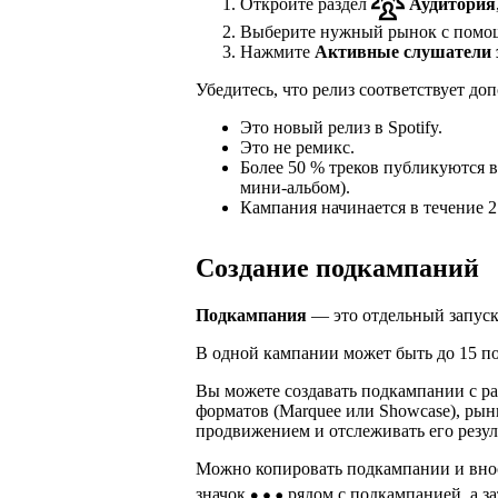
Откройте раздел
Аудитория
Выберите нужный рынок с помо
Нажмите
Активные слушатели 
Убедитесь, что релиз соответствует д
Это новый релиз в Spotify.
Это не ремикс.
Более 50 % треков публикуются в
мини-альбом).
Кампания начинается в течение 2
Создание подкампаний
Подкампания
— это отдельный запуск
В одной кампании может быть до 15 п
Вы можете создавать подкампании с ра
форматов (Marquee или Showcase), рын
продвижением и отслеживать его резул
Можно копировать подкампании и внос
значок
рядом с подкампанией, а 