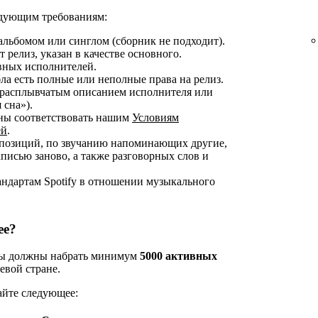
ледующим требованиям:
альбомом или синглом (сборник не подходит).
 релиз, указан в качестве основного.
овных исполнителей.
ла есть полные или неполные права на релиз.
 расплывчатым описанием исполнителя или
 сна»).
жны соответствовать нашим
Условиям
ей
.
омпозиций, по звучанию напоминающих другие,
аписью заново, а также разговорных слов и
андартам Spotify в отношении музыкального
ee?
 вы должны набрать минимум
5000 активных
евой стране.
айте следующее: