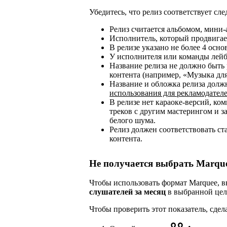
Убедитесь, что релиз соответствует с
Релиз считается альбомом, мини-
Исполнитель, который продвигает
В релизе указано не более 4 осн
У исполнителя или команды лейб
Название релиза не должно быть
контента (например, «Музыка для
Название и обложка релиза дол
использования для рекламодател
В релизе нет караоке-версий, к
треков с другим мастерингом и з
белого шума.
Релиз должен соответствовать ст
контента.
Не получается выбрать Marqu
Чтобы использовать формат Marquee,
слушателей за месяц
в выбранной цел
Чтобы проверить этот показатель, сдел