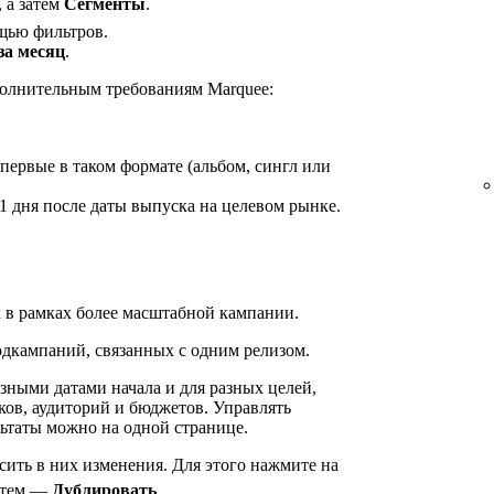
, а затем
Сегменты
.
щью фильтров.
за месяц
.
ополнительным требованиям Marquee:
первые в таком формате (альбом, сингл или
1 дня после даты выпуска на целевом рынке.
 в рамках более масштабной кампании.
одкампаний, связанных с одним релизом.
зными датами начала и для разных целей,
ков, аудиторий и бюджетов. Управлять
ьтаты можно на одной странице.
ить в них изменения. Для этого нажмите на
затем —
Дублировать
.