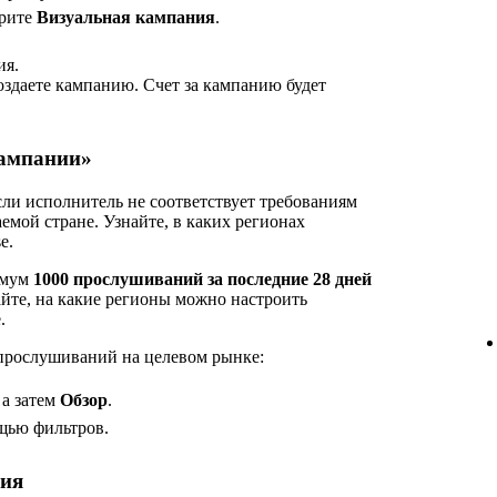
рите
Визуальная кампания
.
ия.
оздаете кампанию. Счет за кампанию будет
Кампании»
сли исполнитель не соответствует требованиям
емой стране. Узнайте, в каких регионах
e.
имум
1000 прослушиваний за последние 28 дней
айте, на какие регионы можно настроить
.
 прослушиваний на целевом рынке:
, а затем
Обзор
.
щью фильтров.
ния