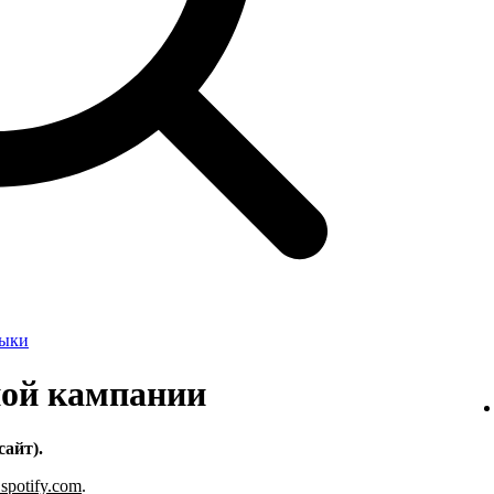
зыки
ной кампании
сайт).
s.spotify.com
.