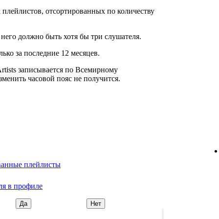
плейлистов, отсортированных по количеству
 него должно быть хотя бы три слушателя.
ько за последние 12 месяцев.
Artists записывается по Всемирному
менить часовой пояс не получится.
ванные плейлисты
ля в профиле
Да
Нет