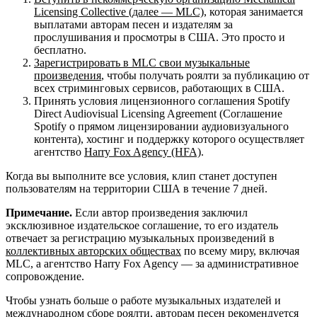
Licensing Collective (далее — MLC)
, которая занимается
выплатами авторам песен и издателям за
прослушивания и просмотры в США. Это просто и
бесплатно.
Зарегистрировать в MLC свои музыкальные
произведения
, чтобы получать роялти за публикацию от
всех стриминговых сервисов, работающих в США.
Принять условия лицензионного соглашения Spotify
Direct Audiovisual Licensing Agreement (Соглашение
Spotify о прямом лицензировании аудиовизуального
контента), хостинг и поддержку которого осуществляет
агентство
Harry Fox Agency (HFA)
.
Когда вы выполните все условия, клип станет доступен
пользователям на территории США в течение 7 дней.
Примечание.
Если автор произведения заключил
эксклюзивное издательское соглашение, то его издатель
отвечает за регистрацию музыкальных произведений в
коллективных авторских обществах
по всему миру, включая
MLC, а агентство Harry Fox Agency — за административное
сопровождение.
Чтобы узнать больше о работе музыкальных издателей и
международном сборе роялти, авторам песен рекомендуется