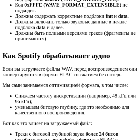
Код
0xFFFE (WAVE_FORMAT_EXTENSIBLE)
не
подходит.
Должны содержать корректные подблоки
fmt
и
data
.
Должны включать только звуковые данные в начале
подблока
data
и далее.
Должны быть полными версиями треков (фрагменты не
принимаются).
Как Spotify обрабатывает аудио
Если вы загружаете файлы WAV, перед воспроизведением они
конвертируются в формат FLAC со сжатием без потерь.
Мы сами занимаемся оптимизацией формата, в том числе:
Снижаем частоту дискретизации (например, 48 кГц или
96 кГц);
уменьшаем битовую глубину, где это необходимо для
качественного воспроизведения.
Вот как это влияет на загружаемый файл:
Треки с битовой глубиной звука
более 24 битов
преобразуются в аудиофайлы
формата FLAC с