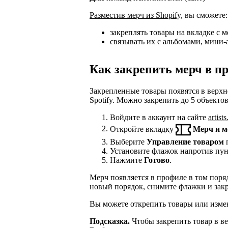
Разместив мерч из Shopify,
вы сможете:
закреплять товары на вкладке c ме
связывать их с альбомами, мини-
Как закрепить мерч в п
Закрепленные товары появятся в верх
Spotify. Можно закрепить до 5 объектов
Войдите в аккаунт на сайте
artist
Откройте вкладку
Мерч и м
Выберите
Управление товаром
п
Установите флажок напротив пу
Нажмите
Готово
.
Мерч появляется в профиле в том поряд
новый порядок, снимите флажки и зак
Вы можете открепить товары или измен
Подсказка.
Чтобы закрепить товар в ве