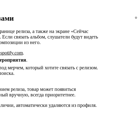
зами
ранице релиза, а также на экране «Сейчас
 Если связать альбом, слушатели будут видеть
омпозиции из него.
s.spotify.com
.
ероприятия
.
од мерчем, который хотите связать с релизом.
поиска.
нием релиза, товар может появиться
ный вручную, всегда приоритетнее.
аличии, автоматически удаляются из профиля.