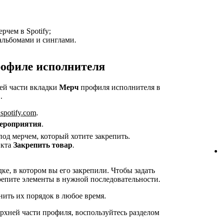
рчем в Spotify;
альбомами и синглами.
рофиле исполнителя
ней части вкладки
Мерч
профиля исполнителя в
.
s.spotify.com
.
ероприятия
.
од мерчем, который хотите закрепить.
нкта
Закрепить товар
.
ке, в котором вы его закрепили. Чтобы задать
репите элементы в нужной последовательности.
ить их порядок в любое время.
рхней части профиля, воспользуйтесь разделом