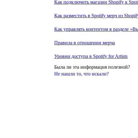
Как подключить магазин Shopify к Spotif
Как разместить в Spotify мерч из Shopif
Как управлять контентом в разделе «В
Правила в отношении мерча
Уровни доступа в Spotify for Artists
Была ли эта информация полезной?
Не нашли то, что искали?