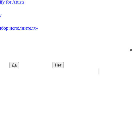
y for Artists
y
ыбор исполнителя»
Да
Нет