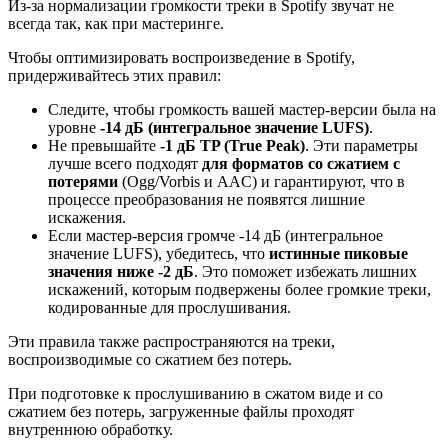
Из-за нормализации громкости треки в Spotify звучат не
всегда так, как при мастеринге.
Чтобы оптимизировать воспроизведение в Spotify,
придерживайтесь этих правил:
Следите, чтобы громкость вашей мастер-версии была на
уровне
-14 дБ (интегральное значение LUFS)
.
Не превышайте
-1 дБ TP (True Peak)
. Эти параметры
лучше всего подходят
для форматов со сжатием с
потерями
(Ogg/Vorbis и AAC) и гарантируют, что в
процессе преобразования не появятся лишние
искажения.
Если мастер-версия громче -14 дБ (интегральное
значение LUFS), убедитесь, что
истинные пиковые
значения ниже -2 дБ
. Это поможет избежать лишних
искажений, которым подвержены более громкие треки,
кодированные для прослушивания.
Эти правила также распространяются на треки,
воспроизводимые со сжатием без потерь.
При подготовке к прослушиванию в сжатом виде и со
сжатием без потерь, загруженные файлы проходят
внутреннюю обработку.