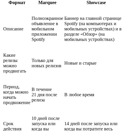
Формат
Marquee
Showcase
Полноэкранное
Баннер на главной странице
объявление в
Spotify (на компьютерах и
Описание
мобильном
мобильных устройствах) и в
приложении
разделе «Обзор» (на
Spotify
мобильных устройствах)
Какие
релизы
Только для
Новые и старые
можно
новых релизов
продвигать
Период,
В течение
когда можно
21 дня после
В любое время
начать
релиза
продвижение
10 дней после
Срок
запуска или
14 дней после запуска или
действия
когда вы
когда вы потратите весь