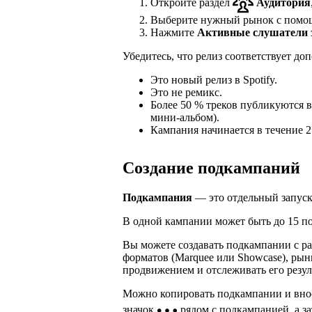
Откройте раздел
Аудитория
Выберите нужный рынок с помо
Нажмите
Активные слушатели 
Убедитесь, что релиз соответствует д
Это новый релиз в Spotify.
Это не ремикс.
Более 50 % треков публикуются в
мини-альбом).
Кампания начинается в течение 2
Создание подкампаний
Подкампания
— это отдельный запуск
В одной кампании может быть до 15 п
Вы можете создавать подкампании с ра
форматов (Marquee или Showcase), рын
продвижением и отслеживать его резул
Можно копировать подкампании и внос
значок
рядом с подкампанией, а 