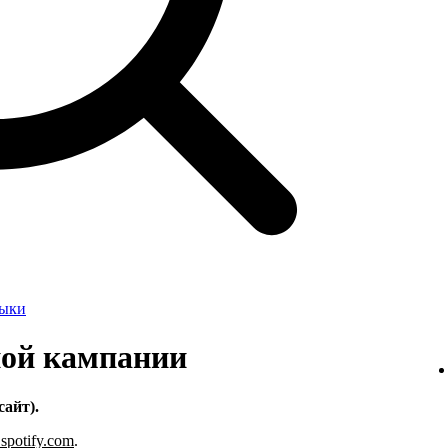
зыки
ной кампании
сайт).
s.spotify.com
.