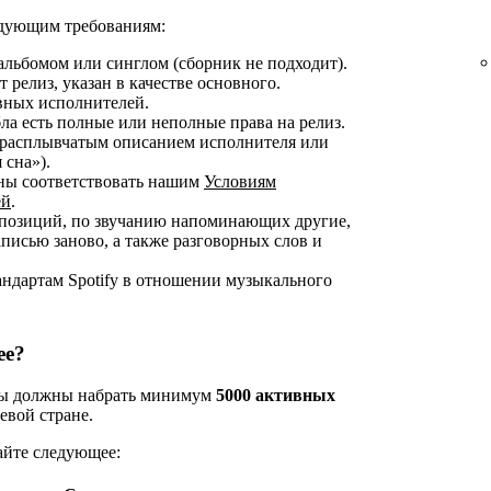
ледующим требованиям:
альбомом или синглом (сборник не подходит).
 релиз, указан в качестве основного.
овных исполнителей.
ла есть полные или неполные права на релиз.
 расплывчатым описанием исполнителя или
 сна»).
жны соответствовать нашим
Условиям
ей
.
омпозиций, по звучанию напоминающих другие,
аписью заново, а также разговорных слов и
андартам Spotify в отношении музыкального
ee?
 вы должны набрать минимум
5000 активных
евой стране.
айте следующее: