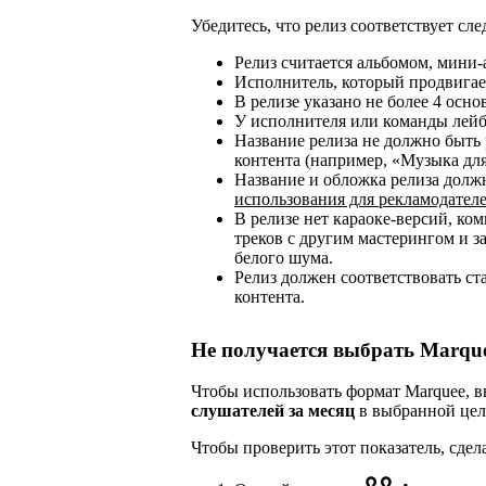
Убедитесь, что релиз соответствует с
Релиз считается альбомом, мини-
Исполнитель, который продвигает
В релизе указано не более 4 осн
У исполнителя или команды лейб
Название релиза не должно быть
контента (например, «Музыка для
Название и обложка релиза дол
использования для рекламодател
В релизе нет караоке-версий, к
треков с другим мастерингом и з
белого шума.
Релиз должен соответствовать ст
контента.
Не получается выбрать Marqu
Чтобы использовать формат Marquee,
слушателей за месяц
в выбранной цел
Чтобы проверить этот показатель, сдел