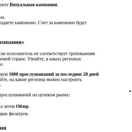
рите
Визуальная кампания
.
ия.
оздаете кампанию. Счет за кампанию будет
Кампании»
сли исполнитель не соответствует требованиям
емой стране. Узнайте, в каких регионах
e.
имум
1000 прослушиваний за последние 28 дней
айте, на какие регионы можно настроить
.
 прослушиваний на целевом рынке:
, а затем
Обзор
.
щью фильтров.
ния