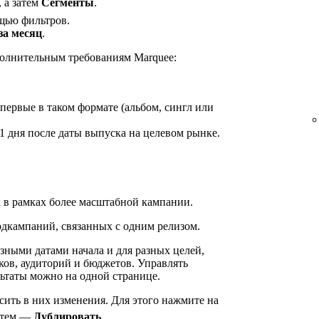
, а затем
Сегменты
.
щью фильтров.
за месяц
.
ополнительным требованиям Marquee:
первые в таком формате (альбом, сингл или
1 дня после даты выпуска на целевом рынке.
 в рамках более масштабной кампании.
одкампаний, связанных с одним релизом.
зными датами начала и для разных целей,
ков, аудиторий и бюджетов. Управлять
ьтаты можно на одной странице.
ить в них изменения. Для этого нажмите на
затем —
Дублировать
.